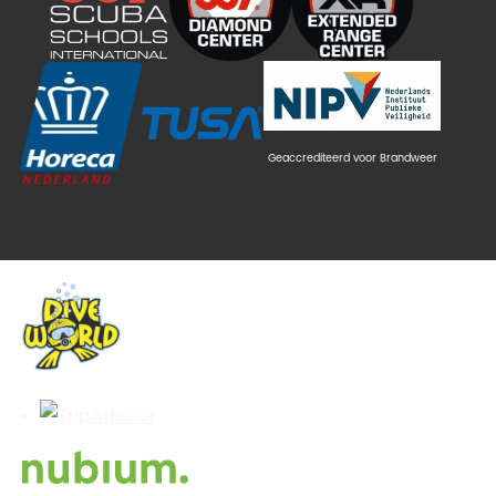
Geaccrediteerd voor Brandweer