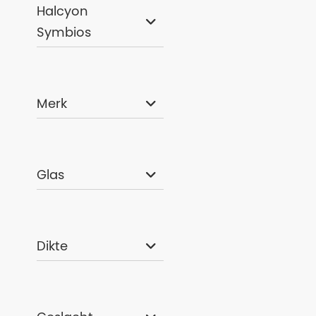
Halcyon
Symbios
Merk
Bare Revel 5m
€ 319,00
Glas
Dikte