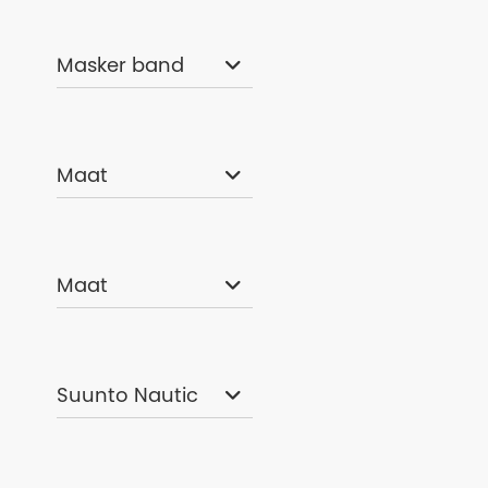
Masker band
Maat
Maat
Bare 8/7 veloc
men
€ 775,00
Suunto Nautic