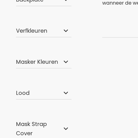
wanneer de wet
Verfkleuren
Masker Kleuren
Lood
Mask Strap
Bare Revel 7m
Cover
€ 359,00