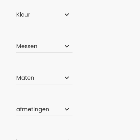
Kleur
Bare Velocity 
Messen
€ 419,00
Maten
afmetingen