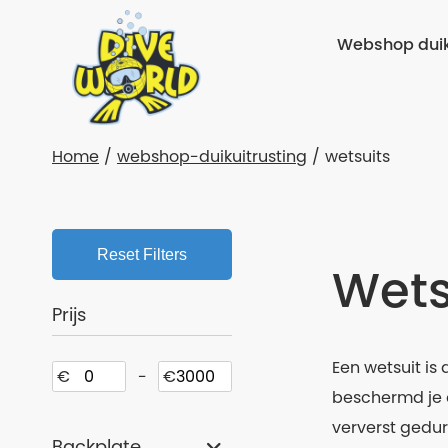
Webshop duik
Home
webshop-duikuitrusting
wetsuits
Reset Filters
Wets
Prijs
Een wetsuit is
€
-
€
beschermd je o
ververst gedur
Backplate