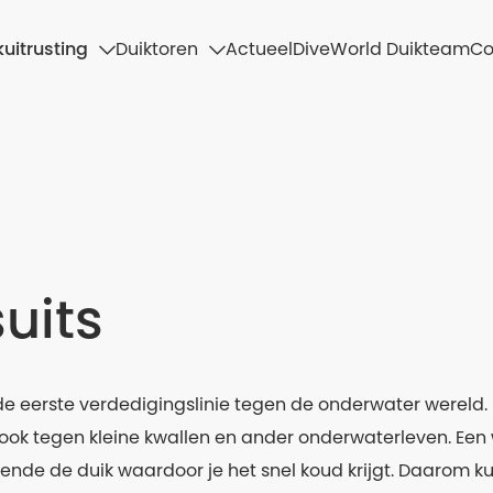
uitrusting
Duiktoren
Actueel
DiveWorld Duikteam
Co
uits
 de eerste verdedigingslinie tegen de onderwater wereld.
ok tegen kleine kwallen en ander onderwaterleven. Een 
ende de duik waardoor je het snel koud krijgt. Daarom ku