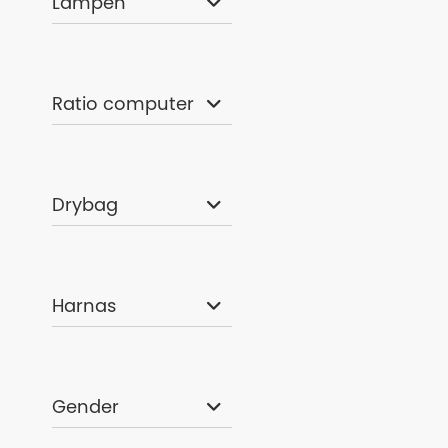
Lampen
Bare Elate 7mm
€ 359,00
Ratio computer
Drybag
Harnas
Bare Nixie Ho
Gender
€ 359,00