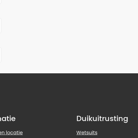
matie
Duikuitrusting
n locatie
Wetsuits