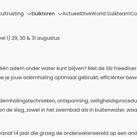
uitrusting
Duiktoren
Actueel
DiveWorld Duikteam
Co
vel 1) 29, 30 & 31 augustus
op één adem onder water kunt blijven? Met de SSI Freediver
hoe je jouw ademhaling optimaal gebruikt, efficiënter be
demhalingstechnieken, ontspanning, veiligheidsprocedu
an de slag, zowel in het zwembad als in buitenwater, waar
n vanaf 14 jaar die graag de onderwaterwereld op een and