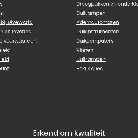
s
Droogpakken en onderkl
s
Duiklampen
 bij DiveWorld
Ademautomaten
n en levering
Duikinstrumenten
e voorwaarden
Duikcomputers
eleid
Vinnen
leid
Duiklampen
ount
Bekijk alles
Erkend om kwaliteit