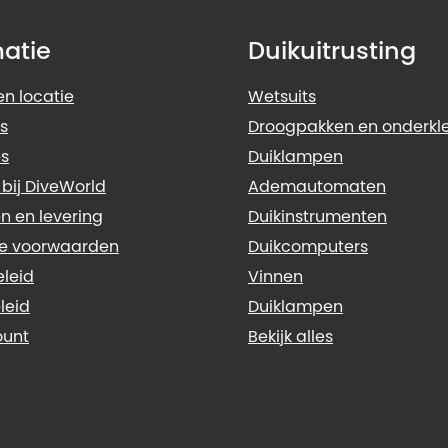
matie
Duikuitrusting
n locatie
Wetsuits
s
Droogpakken en onderkl
s
Duiklampen
 bij DiveWorld
Ademautomaten
n en levering
Duikinstrumenten
e voorwaarden
Duikcomputers
eleid
Vinnen
leid
Duiklampen
ount
Bekijk alles