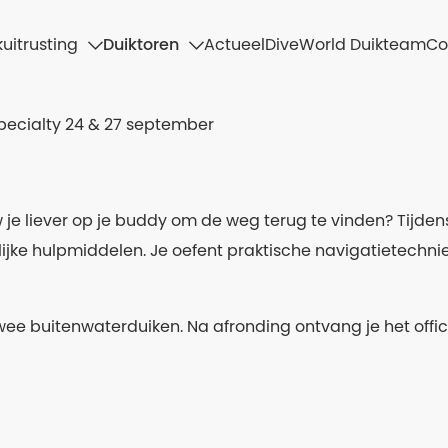
uitrusting
Duiktoren
Actueel
DiveWorld Duikteam
Co
Specialty 24 & 27 september
je liever op je buddy om de weg terug te vinden? Tijdens 
jke hulpmiddelen. Je oefent praktische navigatietechni
wee buitenwaterduiken. Na afronding ontvang je het offici