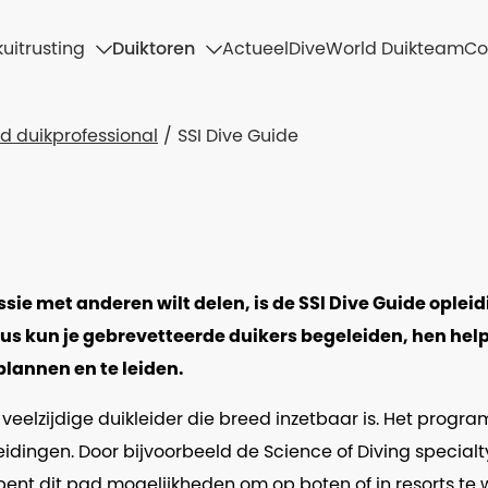
uitrusting
Duiktoren
Actueel
DiveWorld Duikteam
Co
d duikprofessional
SSI Dive Guide
sie met anderen wilt delen, is de SSI Dive Guide opleidi
us kun je gebrevetteerde duikers begeleiden, hen help
plannen en te leiden.
n veelzijdige duikleider die breed inzetbaar is. Het prog
leidingen. Door bijvoorbeeld de Science of Diving specia
ent dit pad mogelijkheden om op boten of in resorts te 