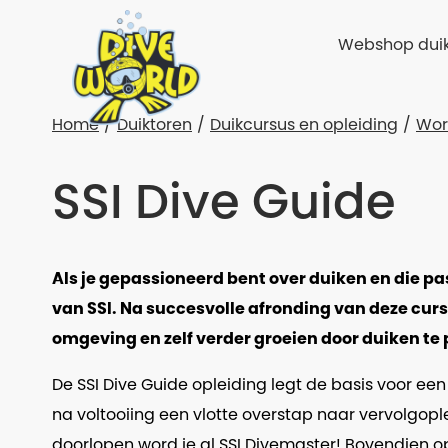
Webshop duik
Home
Duiktoren
Duikcursus en opleiding
Wor
SSI Dive Guide
Als je gepassioneerd bent over duiken en die pas
van SSI. Na succesvolle afronding van deze curs
omgeving en zelf verder groeien door duiken te 
De SSI Dive Guide opleiding legt de basis voor ee
na voltooiing een vlotte overstap naar vervolgop
doorlopen word je al SSI Divemaster! Bovendien op