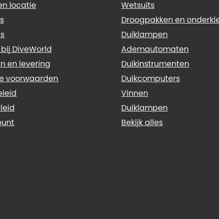
n locatie
Wetsuits
s
Droogpakken en onderkl
s
Duiklampen
 bij DiveWorld
Ademautomaten
n en levering
Duikinstrumenten
e voorwaarden
Duikcomputers
eleid
Vinnen
leid
Duiklampen
ount
Bekijk alles