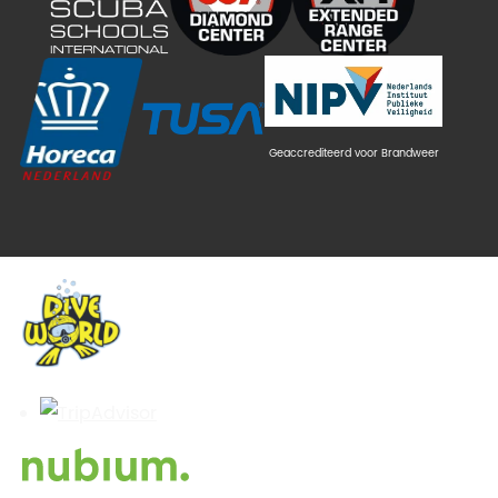
Geaccrediteerd voor Brandweer