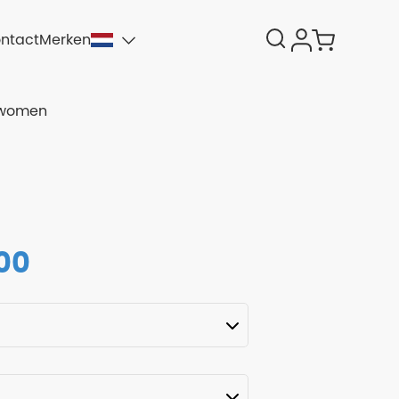
ntact
Merken
-women
,00