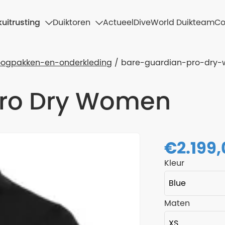
uitrusting
Duiktoren
Actueel
DiveWorld Duikteam
Co
oogpakken-en-onderkleding
bare-guardian-pro-dry
Pro Dry Women
€
2.199
Kleur
Maten