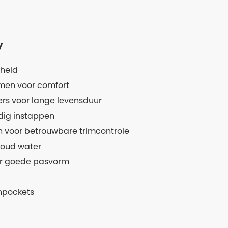
y
theid
men voor comfort
ders voor lange levensduur
ndig instappen
en voor betrouwbare trimcontrole
koud water
or goede pasvorm
enpockets