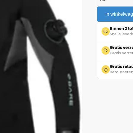
In winkelwa
Binnen 2 t
Snelle lever
Gratis ver
Gratis verze
Gratis ret
Retourneren