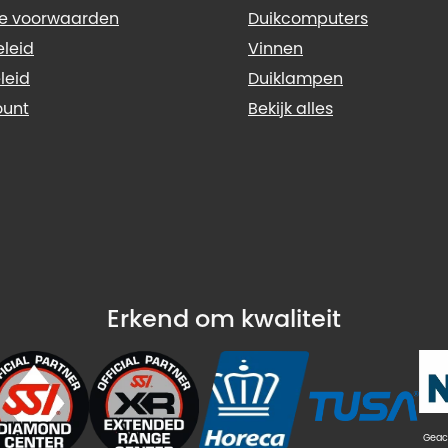
e voorwaarden
Duikcomputers
eleid
Vinnen
leid
Duiklampen
ount
Bekijk alles
Erkend om kwaliteit
Geac