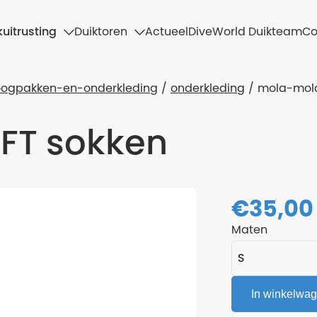
uitrusting
Duiktoren
Actueel
DiveWorld Duikteam
Co
oogpakken-en-onderkleding
onderkleding
mola-mola
FT sokken
€
35,00
Maten
In winkelwa