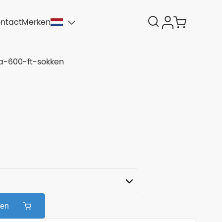
ntact
Merken
-600-ft-sokken
gen