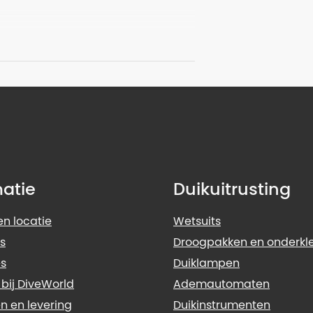
matie
Duikuitrusting
n locatie
Wetsuits
s
Droogpakken en onderkl
s
Duiklampen
 bij DiveWorld
Ademautomaten
n en levering
Duikinstrumenten