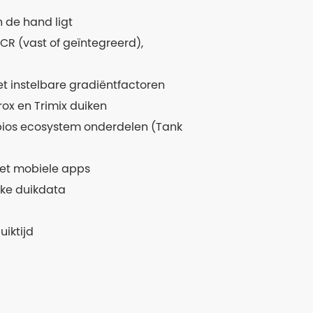
 de hand ligt
R (vast of geïntegreerd),
 instelbare gradiëntfactoren
rox en Trimix duiken
bios ecosystem onderdelen (Tank
met mobiele apps
eke duikdata
iktijd