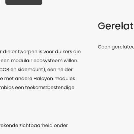
Gerela
Geen gerelate
die ontworpen is voor duikers die
 een modulair ecosysteem willen.
CCR en sidemount), een helder
atie met andere Halcyon‑modules
 Symbios een toekomstbestendige
tstekende zichtbaarheid onder