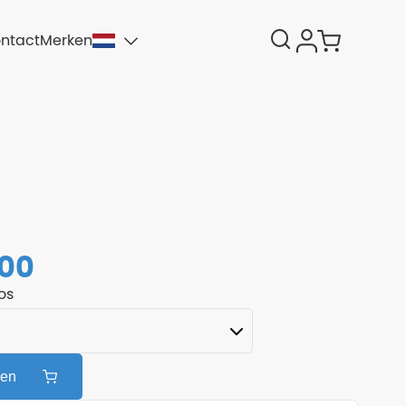
ntact
Merken
,00
os
gen