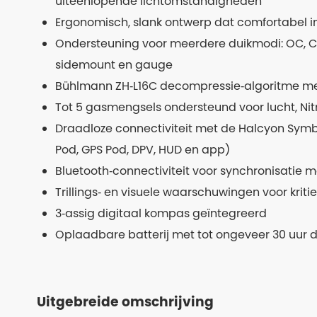
uiteenlopende lichtomstandigheden
Ergonomisch, slank ontwerp dat comfortabel in
Ondersteuning voor meerdere duikmodi: OC, CC
sidemount en gauge
Bühlmann ZH‑L16C decompressie‑algoritme met
Tot 5 gasmengsels ondersteund voor lucht, Nit
Draadloze connectiviteit met de Halcyon Sym
Pod, GPS Pod, DPV, HUD en app)
Bluetooth‑connectiviteit voor synchronisatie 
Trillings‑ en visuele waarschuwingen voor kriti
3‑assig digitaal kompas geïntegreerd
Oplaadbare batterij met tot ongeveer 30 uur du
Uitgebreide omschrijving