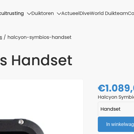
uitrusting
Duiktoren
Actueel
DiveWorld Duikteam
Co
s
halcyon-symbios-handset
s Handset
€
1.089
Halcyon Symbi
In winkelwa