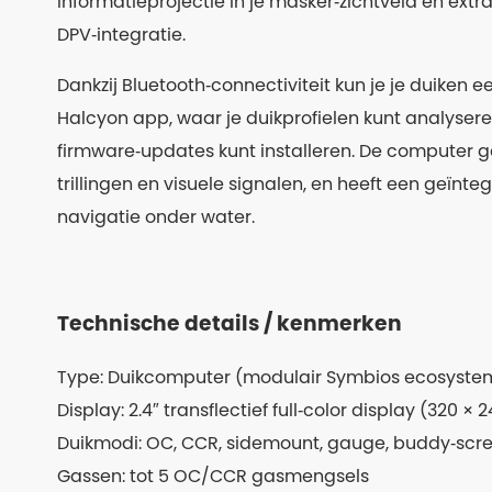
informatieprojectie in je masker‑zichtveld en extr
DPV‑integratie.
Dankzij Bluetooth‑connectiviteit kun je je duiken
Halcyon app, waar je duikprofielen kunt analysere
firmware‑updates kunt installeren. De computer 
trillingen en visuele signalen, en heeft een geïnt
navigatie onder water.
Technische details / kenmerken
Type: Duikcomputer (modulair Symbios ecosyste
Display: 2.4″ transflectief full‑color display (320 × 
Duikmodi: OC, CCR, sidemount, gauge, buddy‑scr
Gassen: tot 5 OC/CCR gasmengsels