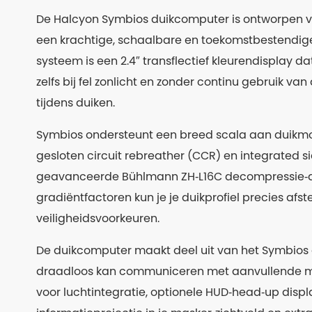
De Halcyon Symbios duikcomputer is ontworpen voo
een krachtige, schaalbare en toekomstbestendige
systeem is een 2.4″ transflectief kleurendisplay d
zelfs bij fel zonlicht en zonder continu gebruik va
tijdens duiken.
Symbios ondersteunt een breed scala aan duikmod
gesloten circuit rebreather (CCR) en integrated s
geavanceerde Bühlmann ZH‑L16C decompressie‑al
gradiëntfactoren kun je je duikprofiel precies afst
veiligheidsvoorkeuren.
De duikcomputer maakt deel uit van het Symbios 
draadloos kan communiceren met aanvullende m
voor luchtintegratie, optionele HUD‑head‑up displ