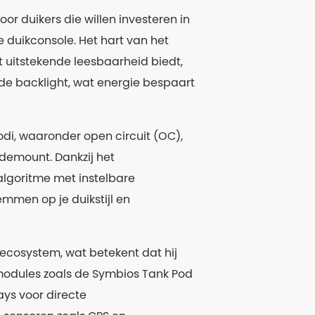
r duikers die willen investeren in
 duikconsole. Het hart van het
at uitstekende leesbaarheid biedt,
n de backlight, wat energie bespaart
i, waaronder open circuit (OC),
idemount. Dankzij het
goritme met instelbare
emmen op je duikstijl en
ecosystem, wat betekent dat hij
odules zoals de Symbios Tank Pod
ays voor directe