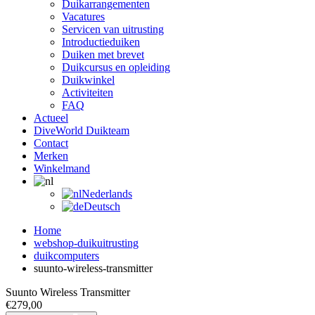
Duikarrangementen
Vacatures
Servicen van uitrusting
Introductieduiken
Duiken met brevet
Duikcursus en opleiding
Duikwinkel
Activiteiten
FAQ
Actueel
DiveWorld Duikteam
Contact
Merken
Winkelmand
Nederlands
Deutsch
Home
webshop-duikuitrusting
duikcomputers
suunto-wireless-transmitter
Suunto Wireless Transmitter
€
279,00