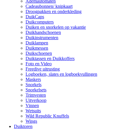
Ademautomaten
Cadeaubonnen/ knipkaart
Droogpakken en onderkleding
DuikCaps
Duikcomputers
Duiken en snorkelen op vakantie
Duikhandschoenen
Duikinstrumenten
Duiklampen
Duikmessen
Duikschoenen
Duiktassen en Duikkoffers
Foto en Video
Freedive uitrusting
Logboeken, slates en logboekvullingen
Maskers
Snorkels
Snorkelsets
Trimvesten
Uitverkoop
Vinnen
Wetsuits
Wild Republic Knuffels
Wings
Duiktoren