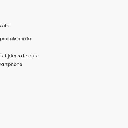
water
pecialiseerde
 tijdens de duik
smartphone