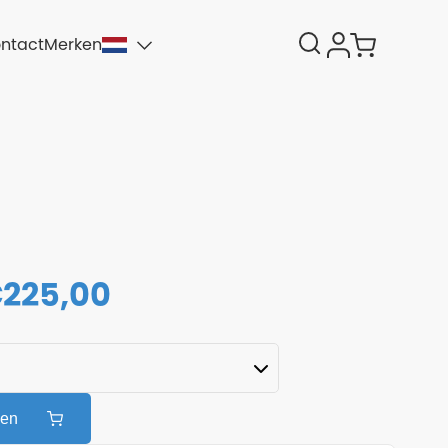
ntact
Merken
€
225,00
gen