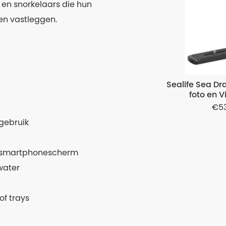
 en snorkelaars die hun
en vastleggen.
Sealife Sea D
foto en 
5
gebruik
et smartphonescherm
water
f trays