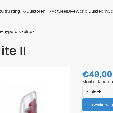
uitrusting
Duiktoren
Actueel
DiveWorld Duikteam
Co
a-hyperdry-elite-ii
te II
€
49,00
Masker Kleure
In winkelwa