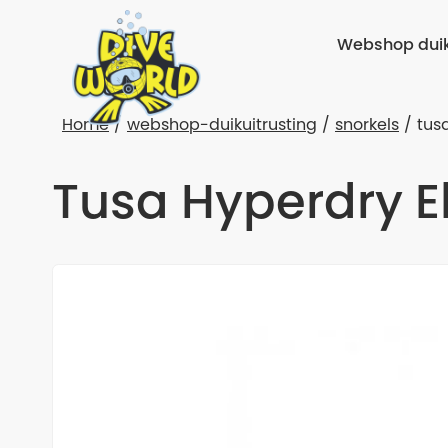
Webshop duik
Home
webshop-duikuitrusting
snorkels
tus
Tusa Hyperdry Eli