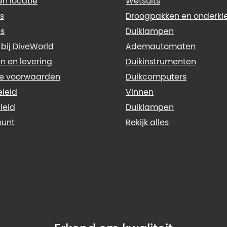
n locatie
Wetsuits
s
Droogpakken en onderkl
s
Duiklampen
 bij DiveWorld
Ademautomaten
n en levering
Duikinstrumenten
e voorwaarden
Duikcomputers
eleid
Vinnen
leid
Duiklampen
ount
Bekijk alles