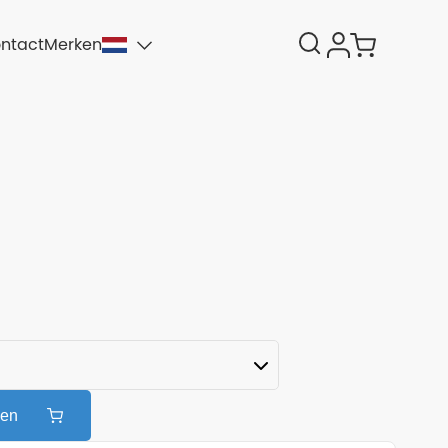
ntact
Merken
n
gen