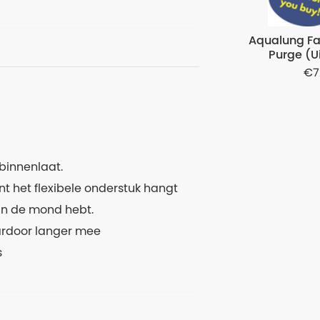
Aqualung Fa
Purge (U
7
binnenlaat.
nt het flexibele onderstuk hangt
in de mond hebt.
ardoor langer mee
s