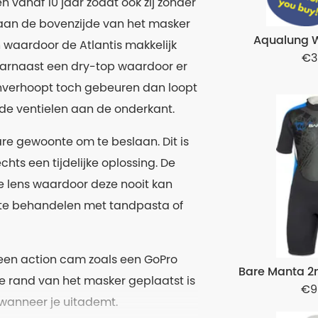
en vanaf 10 jaar zodat ook zij zonder
 aan de bovenzijde van het masker
Aqualung W
waardoor de Atlantis makkelijk
3
aarnaast een dry-top waardoor er
nverhoopt toch gebeuren dan loopt
de ventielen aan de onderkant.
e gewoonte om te beslaan. Dit is
hts een tijdelijke oplossing. De
de lens waardoor deze nooit kan
r te behandelen met tandpasta of
 een action cam zoals een GoPro
Bare Manta 2
 rand van het masker geplaatst is
9
 wanneer je uitademt.