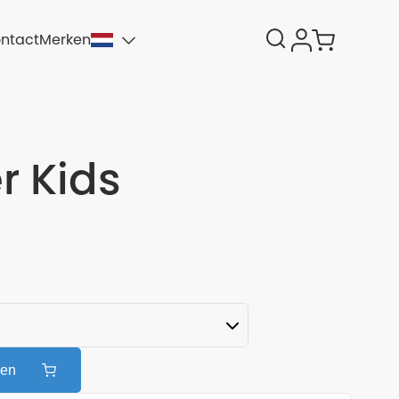
ntact
Merken
r Kids
gen