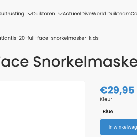
uitrusting
Duiktoren
Actueel
DiveWorld Duikteam
Co
atlantis-20-full-face-snorkelmasker-kids
l Face Snorkelmaske
€
29,95
Kleur
In winkelwa