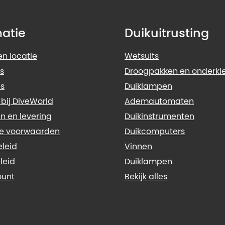
matie
Duikuitrusting
n locatie
Wetsuits
s
Droogpakken en onderkl
s
Duiklampen
 bij DiveWorld
Ademautomaten
n en levering
Duikinstrumenten
e voorwaarden
Duikcomputers
eleid
Vinnen
leid
Duiklampen
ount
Bekijk alles