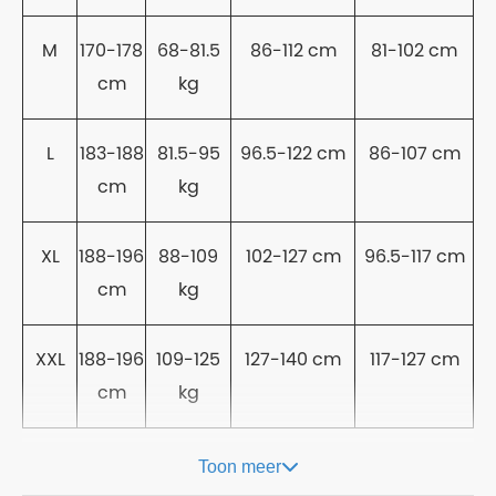
M
170-178
68-81.5
86-112 cm
81-102 cm
cm
kg
L
183-188
81.5-95
96.5-122 cm
86-107 cm
cm
kg
XL
188-196
88-109
102-127 cm
96.5-117 cm
cm
kg
XXL
188-196
109-125
127-140 cm
117-127 cm
cm
kg
Toon meer