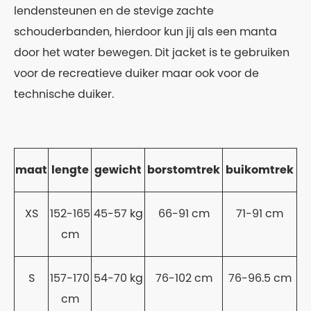
lendensteunen en de stevige zachte
schouderbanden, hierdoor kun jij als een manta
door het water bewegen. Dit jacket is te gebruiken
voor de recreatieve duiker maar ook voor de
technische duiker.
maat
lengte
gewicht
borstomtrek
buikomtrek
XS
152-165
45-57 kg
66-91 cm
71-91 cm
cm
S
157-170
54-70 kg
76-102 cm
76-96.5 cm
cm