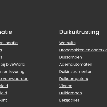
matie
Duikuitrusting
n locatie
Wetsuits
s
Droogpakken en onderkl
s
Duiklampen
 bij DiveWorld
Ademautomaten
n en levering
Duikinstrumenten
e voorwaarden
Duikcomputers
eleid
Vinnen
leid
Duiklampen
ount
Bekijk alles