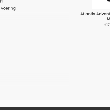
ng
 voering
Atlantis Adve
M
7