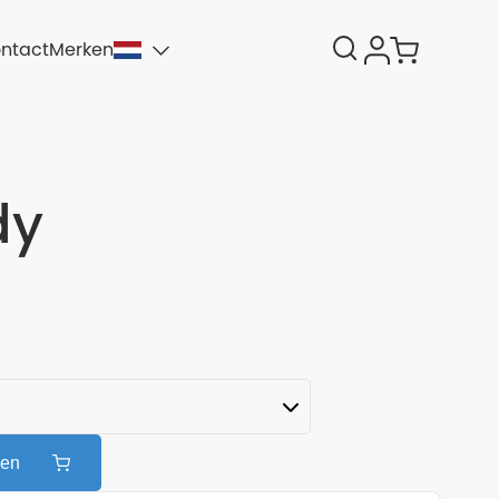
ntact
Merken
dy
gen