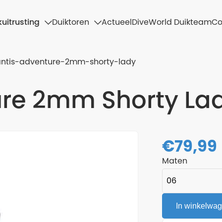
uitrusting
Duiktoren
Actueel
DiveWorld Duikteam
Co
antis-adventure-2mm-shorty-lady
ure 2mm Shorty La
€
79,99
Maten
In winkelwa