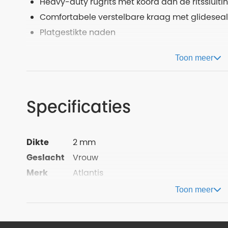
Heavy-duty rugrits met koord aan de ritssluiti
Comfortabele verstelbare kraag met glideseal
Platgestikte naden
Toon meer
Specificaties
Dikte
2 mm
Geslacht
Vrouw
Merk
Atlantis
Toon meer