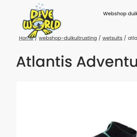
Webshop duik
Home
webshop-duikuitrusting
wetsuits
atl
Atlantis Advent