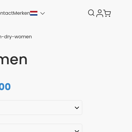
ntact
Merken
ch-dry-women
omen
,00