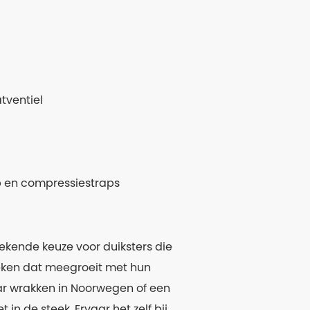
tventiel
ap en compressiestraps
ekende keuze voor duiksters die
eken dat meegroeit met hun
naar wrakken in Noorwegen of een
 in de steek. Ervaar het zelf bij