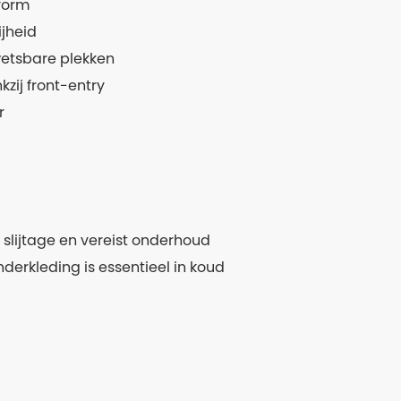
vorm
jheid
etsbare plekken
kzij front-entry
r
 slijtage en vereist onderhoud
nderkleding is essentieel in koud