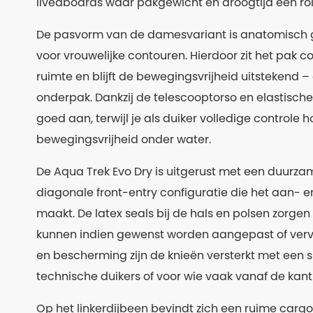
liveaboards waar pakgewicht en droogtijd een rol
De pasvorm van de damesvariant is anatomisch
voor vrouwelijke contouren. Hierdoor zit het pak 
ruimte en blijft de bewegingsvrijheid uitstekend –
onderpak. Dankzij de telescooptorso en elastische
goed aan, terwijl je als duiker volledige controle 
bewegingsvrijheid onder water.
De Aqua Trek Evo Dry is uitgerust met een duurzame
diagonale front-entry configuratie die het aan- e
maakt. De latex seals bij de hals en polsen zorgen
kunnen indien gewenst worden aangepast of ver
en bescherming zijn de knieën versterkt met een sl
technische duikers of voor wie vaak vanaf de kant
Op het linkerdijbeen bevindt zich een ruime cargo