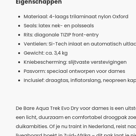
Eigenschappen
Materiaal: 4-laags trilaminaat nylon Oxford
Seals: latex nek- en polsseals
Rits: diagonale TIZIP front-entry
Ventielen: Si-Tech inlaat en automatisch uitlaa
Gewicht: ca. 3,4 kg
Kniebescherming: slijtvaste verstevigingen
Pasvorm: speciaal ontworpen voor dames
Inclusief: draagtas, inflatorslang, neopreen k
De Bare Aqua Trek Evo Dry voor dames is een uitst
een licht, duurzaam en comfortabel droogpak zo
duikambities. Of je nu traint in Nederland, reist 
liveaboard boekt in Zuid-Afrika – dit pak laat je niet