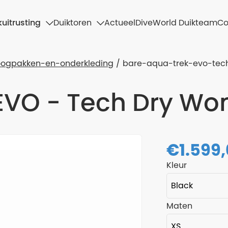
uitrusting
Duiktoren
Actueel
DiveWorld Duikteam
Co
oogpakken-en-onderkleding
bare-aqua-trek-evo-te
 EVO - Tech Dry W
€
1.599
Kleur
Maten