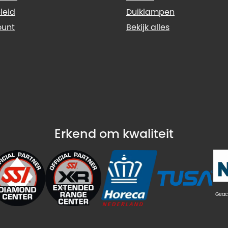
leid
Duiklampen
ount
Bekijk alles
Erkend om kwaliteit
Geac