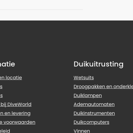
matie
Duikuitrusting
n locatie
Wetsuits
s
Droogpakken en onderkl
s
Duiklampen
 bij DiveWorld
Ademautomaten
n en levering
Duikinstrumenten
e voorwaarden
Duikcomputers
eleid
Vinnen