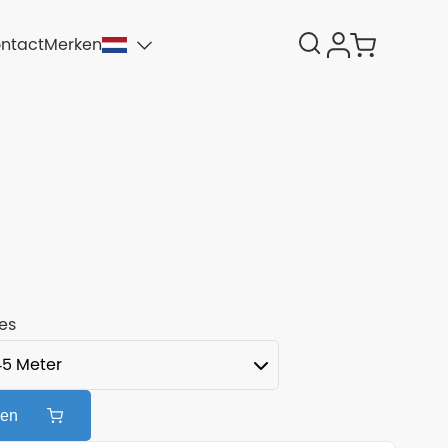
ntact
Merken
es
gen