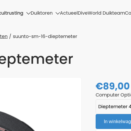
uitrusting
Duiktoren
Actueel
DiveWorld Duikteam
Co
ten
suunto-sm-16-dieptemeter
ieptemeter
€
89,00
Computer Opti
In winkelwa